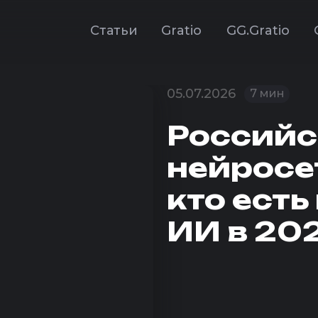
С
т
а
т
ь
и
G
r
a
t
i
o
G
G
.
G
r
a
t
i
o
С
т
а
т
ь
и
G
r
a
t
i
o
G
G
.
G
r
a
t
i
o
05.07.2026
7 мин
Российс
нейросе
кто есть
ИИ в 20