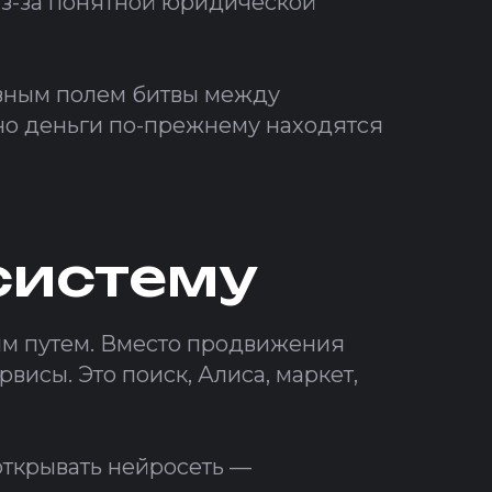
 из-за понятной юридической
авным полем битвы между
но деньги по-прежнему находятся
осистему
гим путем. Вместо продвижения
висы. Это поиск, Алиса, маркет,
открывать нейросеть —