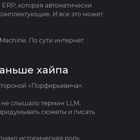
 ERP, которая автоматически
комплектующие. И все это может
achine. По сути интернет
раньше хайпа
стороной «Порфирьевича».
е не слышало термин LLM.
 придумывать сюжеты и писать
днако историческая роль