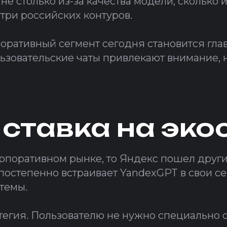
 не столько из-за качества модели, сколько
три российских контуров.
поративный сегмент сегодня становится гл
ьзовательские чаты привлекают внимание, 
 ставка на эк
корпоративном рынке, то Яндекс пошел дру
остепенно встраивает YandexGPT в свои сер
темы.
атегия. Пользователю не нужно специально 