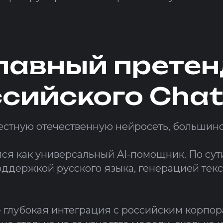
главный прете
ссийского Cha
вестную отечественную нейросеть, большинс
ся как универсальный AI-помощник. По сути
ддержкой русского языка, генерацией текс
 глубокая интеграция с российским корпо