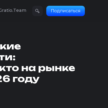
G
r
a
t
i
o
.
T
e
a
m
Подписаться
G
r
a
t
i
o
.
T
e
a
m
кие
ти:
 кто на рынке
26 году