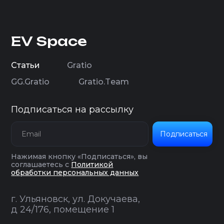
EV Space
С
т
а
т
ь
и
G
r
a
t
i
o
С
т
а
т
ь
и
G
r
a
t
i
o
G
G
.
G
r
a
t
i
o
G
r
a
t
i
o
.
T
e
a
m
G
G
.
G
r
a
t
i
o
G
r
a
t
i
o
.
T
e
a
m
Подписаться на рассылку
Подписаться
Нажимая кнопку «Подписаться», вы
соглашаетесь с
Политикой
обработки персональных данных
г. Ульяновск, ул. Докучаева,
д 24/176, помещение 1