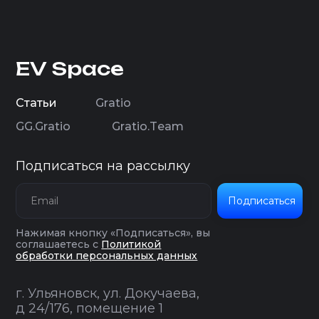
EV Space
С
т
а
т
ь
и
G
r
a
t
i
o
С
т
а
т
ь
и
G
r
a
t
i
o
G
G
.
G
r
a
t
i
o
G
r
a
t
i
o
.
T
e
a
m
G
G
.
G
r
a
t
i
o
G
r
a
t
i
o
.
T
e
a
m
Подписаться на рассылку
Подписаться
Нажимая кнопку «Подписаться», вы
соглашаетесь с
Политикой
обработки персональных данных
г. Ульяновск, ул. Докучаева,
д 24/176, помещение 1